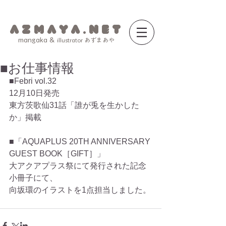
a z m a y a . n e t
mangaka &
illustrator あずまあや
■お仕事情報
■Febri vol.32 
12月10日発売 
東方茨歌仙31話「誰が兎を生かした
か」掲載 
■「AQUAPLUS 20TH ANNIVERSARY 
GUEST BOOK［GIFT］」 
大アクアプラス祭にて発行された記念
小冊子にて、 
向坂環のイラストを1点担当しました。