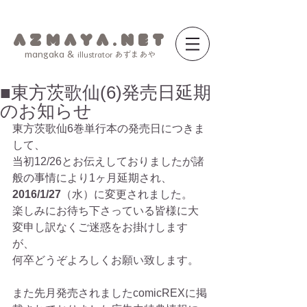
a z m a y a . n e t
mangaka &
illustrator あずまあや
■東方茨歌仙(6)発売日延期
のお知らせ
東方茨歌仙6巻単行本の発売日につきま
して、 
当初12/26とお伝えしておりましたが諸
般の事情により1ヶ月延期され、 
2016/1/27
（水）に変更されました。 
楽しみにお待ち下さっている皆様に大
変申し訳なくご迷惑をお掛けします
が、 
何卒どうぞよろしくお願い致します。 
また先月発売されましたcomicREXに掲