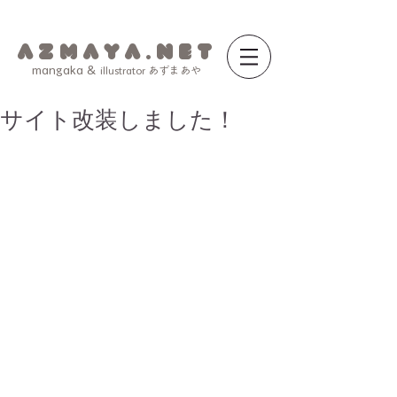
a z m a y a . n e t
mangaka &
illustrator あずまあや
サイト改装しました！