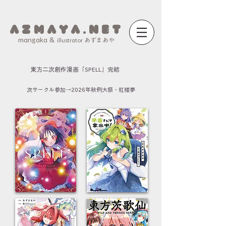
a z m a y a . n e t
mangaka &
illustrator あずまあや
東方二次創作漫画「SPELL」完結
次サークル参加→2026年秋例大祭・紅楼夢